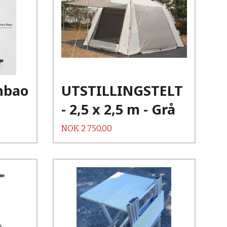
Kjøp
Les mer
rnbao
UTSTILLINGSTELT
- 2,5 x 2,5 m - Grå
Pris
NOK
2 750,00
Kjøp