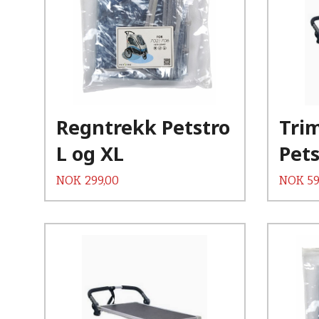
Kjøp
Les mer
Regntrekk Petstro
Tri
L og XL
Pets
Pris
Pris
NOK
299,00
NOK
59
Kjøp