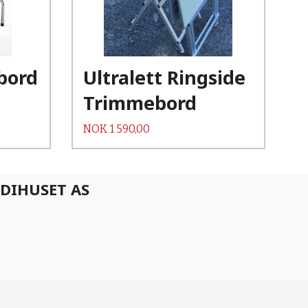
Les mer
bord
Ultralett Ringside
Trimmebord
Pris
NOK
1 590,00
DIHUSET AS