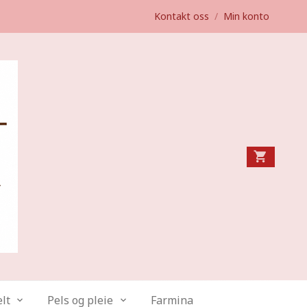
Kontakt oss
/
Min konto
lt
Pels og pleie
Farmina