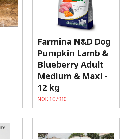
Kjøp
Les mer
Farmina N&D Dog
Pumpkin Lamb &
Blueberry Adult
Medium & Maxi -
12 kg
Tilbud
Rabatt
NOK
1 079,10