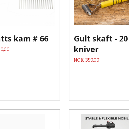
Kjøp
Kjøp
Les mer
Les mer
tts kam # 66
Gult skaft - 20
kniver
0,00
Pris
NOK
350,00