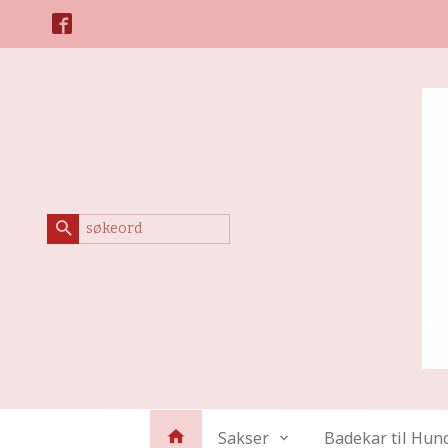
Gå
Lukk
til
innholdet
Produkter
Sakser
Badekar til Hun