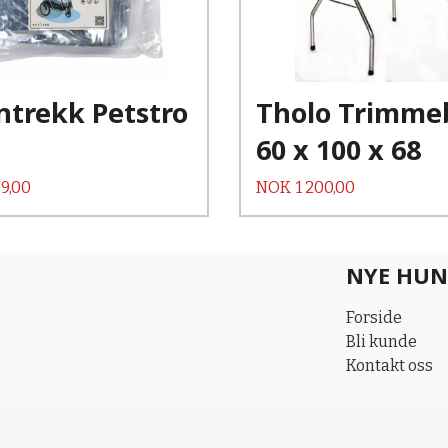
Les mer
ntrekk Petstro
Tholo Trimme
60 x 100 x 68
Pris
9,00
NOK
1 200,00
NYE HUN
Forside
Bli kunde
Kontakt oss