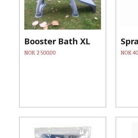
Kjøp
Les mer
Booster Bath XL
Spra
Pris
Pris
NOK
2 500,00
NOK
40