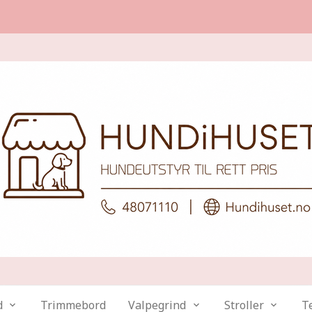
d
Trimmebord
Valpegrind
Stroller
Te