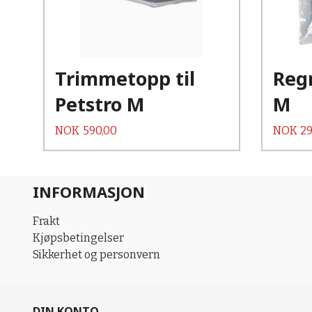
Les mer
Trimmetopp til
Reg
Petstro M
M
Pris
Pris
NOK
590,00
NOK
29
INFORMASJON
Frakt
Kjøpsbetingelser
Sikkerhet og personvern
DIN KONTO