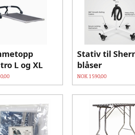
Kjøp
Kjøp
Les mer
Les mer
mmetopp
Stativ til She
tro L og XL
blåser
Pris
0,00
NOK
1 590,00
Kjøp