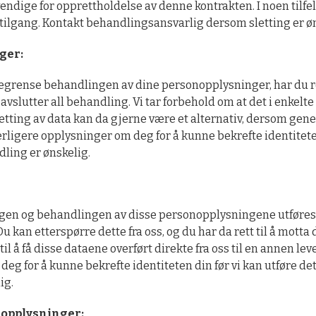
ndige for opprettholdelse av denne kontrakten. I noen tilfell
r tilgang. Kontakt behandlingsansvarlig dersom sletting er ø
ger:
begrense behandlingen av dine personopplysninger, har du ret
vslutter all behandling. Vi tar forbehold om at det i enkelt
letting av data kan da gjerne være et alternativ, dersom gen
 ytterligere opplysninger om deg for å kunne bekrefte identite
ing er ønskelig.
ngen og behandlingen av disse personopplysningene utføres a
 kan etterspørre dette fra oss, og du har da rett til å motta
l å få disse dataene overført direkte fra oss til en annen lev
m deg for å kunne bekrefte identiteten din før vi kan utføre 
ig.
nopplysninger: