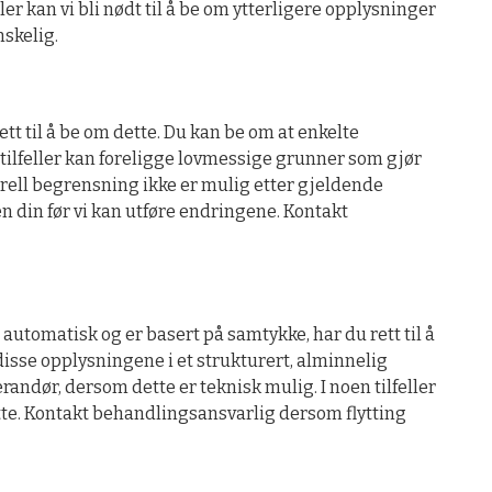
er kan vi bli nødt til å be om ytterligere opplysninger
nskelig.
t til å be om dette. Du kan be om at enkelte
e tilfeller kan foreligge lovmessige grunner som gjør
erell begrensning ikke er mulig etter gjeldende
ten din før vi kan utføre endringene. Kontakt
utomatisk og er basert på samtykke, har du rett til å
 disse opplysningene i et strukturert, alminnelig
erandør, dersom dette er teknisk mulig. I noen tilfeller
dette. Kontakt behandlingsansvarlig dersom flytting