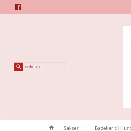
Gå
Lukk
til
innholdet
Produkter
Sakser
Badekar til Hun