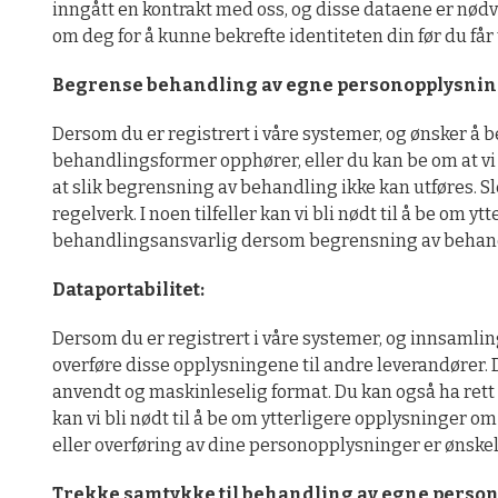
inngått en kontrakt med oss, og disse dataene er nødve
om deg for å kunne bekrefte identiteten din før du få
Begrense behandling av egne personopplysnin
Dersom du er registrert i våre systemer, og ønsker å 
behandlingsformer opphører, eller du kan be om at vi a
at slik begrensning av behandling ikke kan utføres. S
regelverk. I noen tilfeller kan vi bli nødt til å be om
behandlingsansvarlig dersom begrensning av behandl
Dataportabilitet:
Dersom du er registrert i våre systemer, og innsamli
overføre disse opplysningene til andre leverandører. Du
anvendt og maskinleselig format. Du kan også ha rett ti
kan vi bli nødt til å be om ytterligere opplysninger o
eller overføring av dine personopplysninger er ønskel
Trekke samtykke til behandling av egne perso