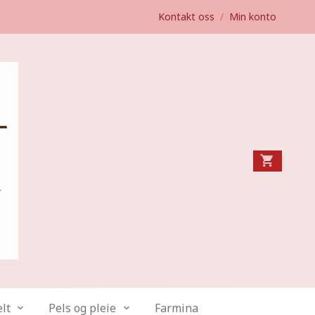
Kontakt oss
/
Min konto
lt
Pels og pleie
Farmina