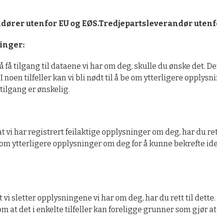
dører utenfor EU og EØS.
Tredjepartsleverandør utenf
inger:
å få tilgang til dataene vi har om deg, skulle du ønske det. D
 noen tilfeller kan vi bli nødt til å be om ytterligere opplys
tilgang er ønskelig.
 vi har registrert feilaktige opplysninger om deg, har du rett t
 å be om ytterligere opplysninger om deg for å kunne bekrefte id
vi sletter opplysningene vi har om deg, har du rett til dette.
 at det i enkelte tilfeller kan foreligge grunner som gjør a