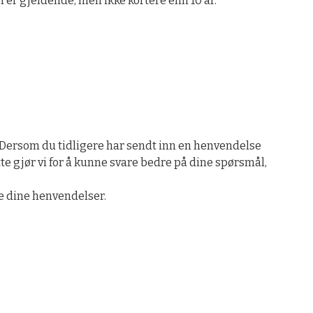
 er gjeldende, men ikke kortere enn 10 år.
 Dersom du tidligere har sendt inn en henvendelse
e gjør vi for å kunne svare bedre på dine spørsmål,
e dine henvendelser.