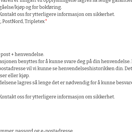
aren er inngått vil opplysningene lagres så lenge garantien
åelse/kjøp og for bokføring.
Kontakt oss for ytterligere informasjon om sikkerhet.
, PostNord, Tripletex
*
-post + henvendelse.
sjonen benyttes for å kunne svare deg på din henvendelse.
stadresse vil vi kunne se henvendelseshistorikken din. Dett
er eller kjøp.
elsene lagres så lenge det er nødvendig for å kunne besvar
Kontakt oss for ytterligere informasjon om sikkerhet.
nummer, passord og e-postadresse.