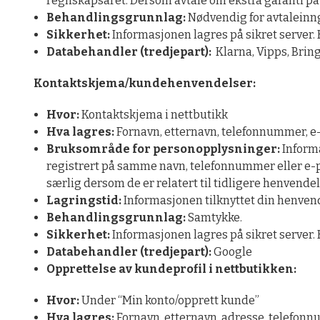
regnskapsåret. Dersom avtale om ekstra garanti på v
Behandlingsgrunnlag:
Nødvendig for avtaleinng
Sikkerhet:
Informasjonen lagres på sikret server. 
Databehandler (tredjepart):
Klarna, Vipps, Bring
Kontaktskjema/kundehenvendelser:
Hvor:
Kontaktskjema i nettbutikk
Hva lagres:
Fornavn, etternavn, telefonnummer, e
Bruksområde for personopplysninger:
Informa
registrert på samme navn, telefonnummer eller e-po
særlig dersom de er relatert til tidligere henvendels
Lagringstid:
Informasjonen tilknyttet din henvend
Behandlingsgrunnlag:
Samtykke.
Sikkerhet:
Informasjonen lagres på sikret server. 
Databehandler (tredjepart):
Google
Opprettelse av kundeprofil i nettbutikken:
Hvor:
Under “Min konto/opprett kunde”
Hva lagres:
Fornavn, etternavn, adresse, telefon