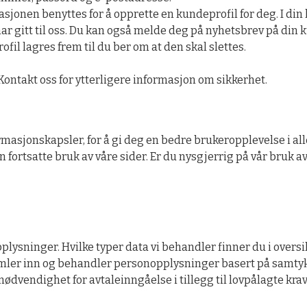
sjonen benyttes for å opprette en kundeprofil for deg. I din 
r gitt til oss. Du kan også melde deg på nyhetsbrev på din k
il lagres frem til du ber om at den skal slettes.
Kontakt oss for ytterligere informasjon om sikkerhet.
rmasjonskapsler, for å gi deg en bedre brukeropplevelse i all
n fortsatte bruk av våre sider. Er du nysgjerrig på vår bruk 
ysninger. Hvilke typer data vi behandler finner du i oversik
samler inn og behandler personopplysninger basert på samtykk
vendighet for avtaleinngåelse i tillegg til lovpålagte kra