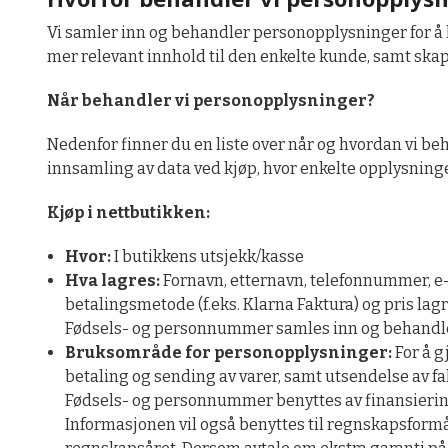
Vi samler inn og behandler personopplysninger for å k
mer relevant innhold til den enkelte kunde, samt skap
Når behandler vi personopplysninger?
Nedenfor finner du en liste over når og hvordan vi be
innsamling av data ved kjøp, hvor enkelte opplysninge
Kjøp i nettbutikken:
Hvor:
I butikkens utsjekk/kasse
Hva lagres:
Fornavn, etternavn, telefonnummer, e-p
betalingsmetode (f.eks. Klarna Faktura) og pris la
Fødsels- og personnummer samles inn og behandles
Bruksområde for personopplysninger:
For å g
betaling og sending av varer, samt utsendelse av fa
Fødsels- og personnummer benyttes av finansierings
Informasjonen vil også benyttes til regnskapsformå