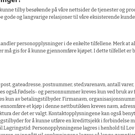
unne tilby besøkende på våre nettsider de tjenester og produ
e gode og langvarige relasjoner til våre eksisterende kunde
handler personopplysninger i de enkelte tilfellene. Merk at 
r må gis for å kunne gjennomføre kjøpet. I dette tilfellet e
ost, gateadresse, postnummer, sted,varenavn, antall varer, 
gres også.Fødsels- og personnummer kreves kun ved bruk av fi
 kun av betalingstilbyder. Firmanavn, organisasjonsnumme
jennomføre et kjøp i denne nettbutikken kreves navn, adres
ktura der det er valgt. Kontaktopplysningene kan også benytt
tilbyder for å kunne utføre en kredittsjekk i forbindelse m
l.Lagringstid: Personopplysningene lagres i henhold til Lov 