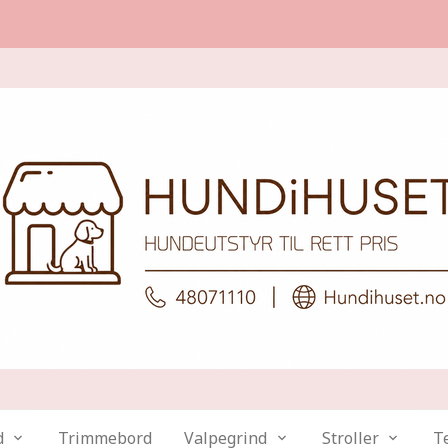
d
Trimmebord
Valpegrind
Stroller
Te