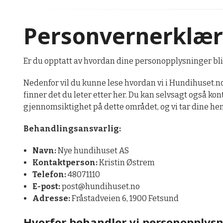
Personvernerklær
Er du opptatt av hvordan dine personopplysninger blir
Nedenfor vil du kunne lese hvordan vi i Hundihuset.n
finner det du leter etter her. Du kan selvsagt også k
gjennomsiktighet på dette området, og vi tar dine he
Behandlingsansvarlig:
Navn:
Nye hundihuset AS
Kontaktperson:
Kristin Østrem
Telefon:
48071110
E-post:
post@hundihuset.no
Adresse:
Fråstadveien 6, 1900 Fetsund
Hvorfor behandler vi personopplys