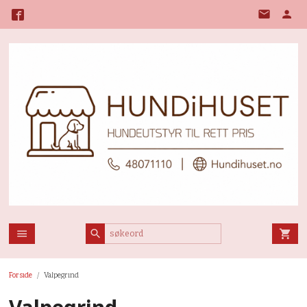
Gå
til
innholdet
Forside
Valpegrind