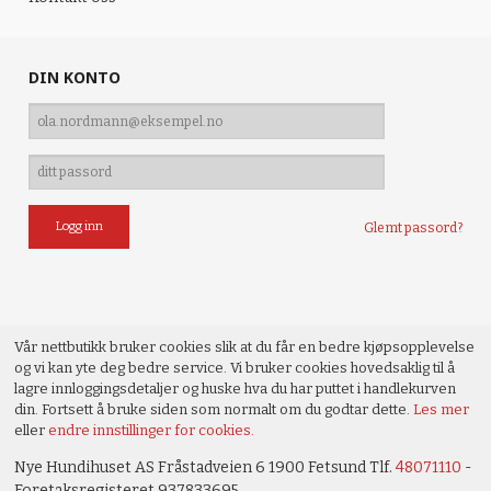
DIN KONTO
Glemt passord?
Vår nettbutikk bruker cookies slik at du får en bedre kjøpsopplevelse
og vi kan yte deg bedre service. Vi bruker cookies hovedsaklig til å
lagre innloggingsdetaljer og huske hva du har puttet i handlekurven
din. Fortsett å bruke siden som normalt om du godtar dette.
Les mer
eller
endre innstillinger for cookies.
Nye Hundihuset AS Fråstadveien 6 1900 Fetsund Tlf.
48071110
-
Foretaksregisteret 937833695