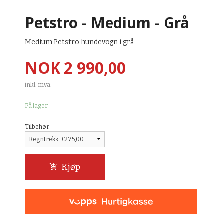
Petstro - Medium - Grå
Medium Petstro hundevogn i grå
Pris
NOK
2 990,00
inkl. mva.
På lager
Tilbehør
Kjøp