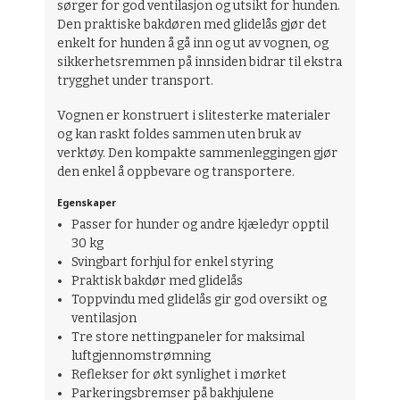
sørger for god ventilasjon og utsikt for hunden.
Den praktiske bakdøren med glidelås gjør det
enkelt for hunden å gå inn og ut av vognen, og
sikkerhetsremmen på innsiden bidrar til ekstra
trygghet under transport.
Vognen er konstruert i slitesterke materialer
og kan raskt foldes sammen uten bruk av
verktøy. Den kompakte sammenleggingen gjør
den enkel å oppbevare og transportere.
Egenskaper
Passer for hunder og andre kjæledyr opptil
30 kg
Svingbart forhjul for enkel styring
Praktisk bakdør med glidelås
Toppvindu med glidelås gir god oversikt og
ventilasjon
Tre store nettingpaneler for maksimal
luftgjennomstrømning
Reflekser for økt synlighet i mørket
Parkeringsbremser på bakhjulene