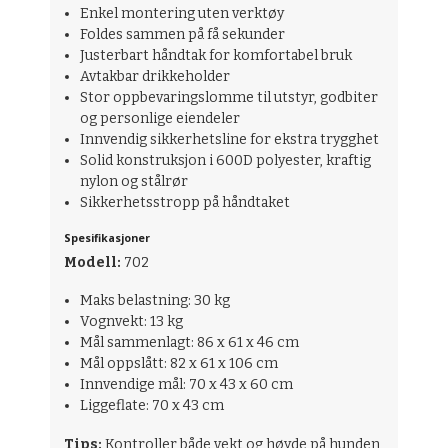
Enkel montering uten verktøy
Foldes sammen på få sekunder
Justerbart håndtak for komfortabel bruk
Avtakbar drikkeholder
Stor oppbevaringslomme til utstyr, godbiter
og personlige eiendeler
Innvendig sikkerhetsline for ekstra trygghet
Solid konstruksjon i 600D polyester, kraftig
nylon og stålrør
Sikkerhetsstropp på håndtaket
Spesifikasjoner
Modell:
702
Maks belastning: 30 kg
Vognvekt: 13 kg
Mål sammenlagt: 86 x 61 x 46 cm
Mål oppslått: 82 x 61 x 106 cm
Innvendige mål: 70 x 43 x 60 cm
Liggeflate: 70 x 43 cm
Tips:
Kontroller både vekt og høyde på hunden