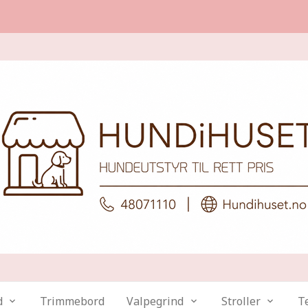
d
Trimmebord
Valpegrind
Stroller
Te