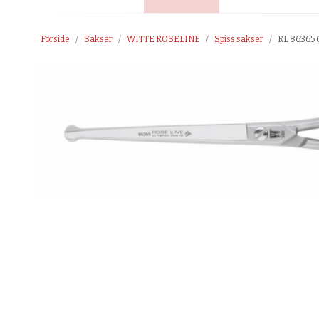
Forside
Sakser
WITTE ROSELINE
Spiss sakser
RL 86365 6,