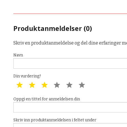
Produktanmeldelser (0)
Skriv en produktanmeldelse og del dine erfaringer m
Navn
Din vurdering?
1 star
2 star
3 star
4 star
5 star
6 star
Oppgi en tittel for anmeldelsen din
Skriv inn produktanmeldelsen i feltet under