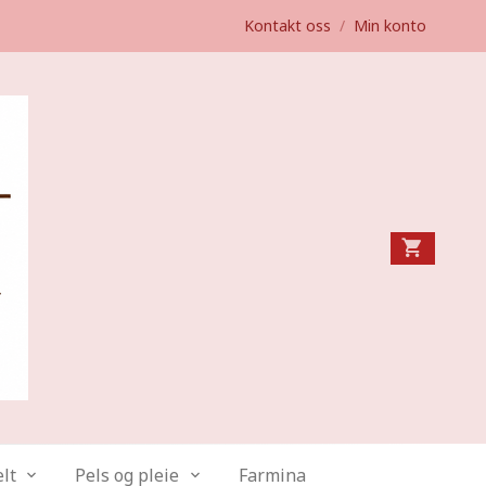
Kontakt oss
/
Min konto
lt
Pels og pleie
Farmina