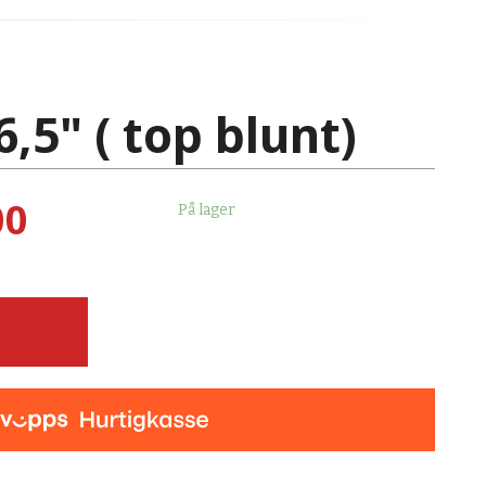
,5" ( top blunt)
00
På lager