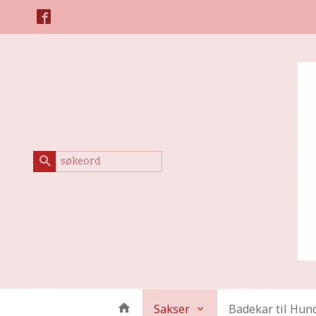
Gå
Lukk
til
innholdet
Produkter
Sakser
Badekar til Hun